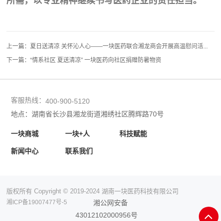
所需，以专业精神继续书写医药企业的责任担当。
上一篇：
夏日送清凉 关怀沁人心——一块医药联合湘龙商会开展高温慰问活...
下一篇：
“情系社区 夏送清凉” 一块医药向社区捐赠防暑物资
客服热线：
400-900-5120
地点：湖南省长沙县湘龙街道湘绣社区腾辉路70号
一块商城
一块+人
科技赋能
新闻中心
联系我们
版权所有 Copyright © 2019-2024 湖南一块医药科技有限公司
湘ICP备19007477号-5
湘公网安备
43012102000956号