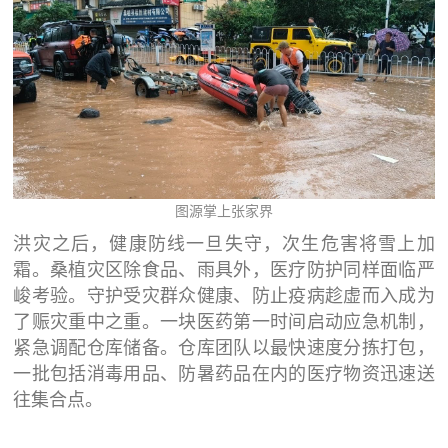
图源掌上张家界
洪灾之后，健康防线一旦失守，次生危害将雪上加
霜。桑植灾区除食品、雨具外，医疗防护同样面临严
峻考验。守护受灾群众健康、防止疫病趁虚而入成为
了赈灾重中之重。一块医药第一时间启动应急机制，
紧急调配仓库储备。仓库团队以最快速度分拣打包，
一批包括消毒用品、防暑药品在内的医疗物资迅速送
往集合点。